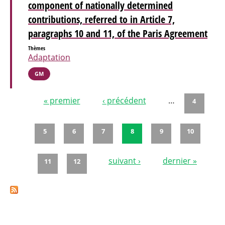
component of nationally determined
contributions, referred to in Article 7,
paragraphs 10 and 11, of the Paris Agreement
Thèmes
Adaptation
GM
« premier
‹ précédent
…
4
Pages
5
6
7
8
9
10
suivant ›
dernier »
11
12