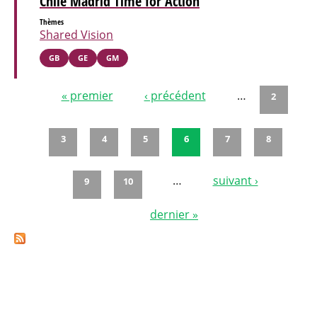
Chile Madrid Time for Action
Thèmes
Shared Vision
GB
GE
GM
« premier
‹ précédent
…
2
Pages
3
4
5
6
7
8
…
suivant ›
9
10
dernier »