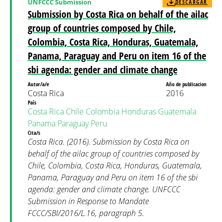
UNFCCC Submission
DESCARGAR
Submission by Costa Rica on behalf of the ailac
group of countries composed by Chile,
Colombia, Costa Rica, Honduras, Guatemala,
Panama, Paraguay and Peru on item 16 of the
sbi agenda: gender and climate change
Autor/a/e
Año de publicacion
Costa Rica
2016
País
Costa Rica
Chile
Colombia
Honduras
Guatemala
Panama
Paraguay
Peru
Cita/s
Costa Rica. (2016). Submission by Costa Rica on
behalf of the ailac group of countries composed by
Chile, Colombia, Costa Rica, Honduras, Guatemala,
Panama, Paraguay and Peru on item 16 of the sbi
agenda: gender and climate change. UNFCCC
Submission in Response to Mandate
FCCC/SBI/2016/L.16, paragraph 5.