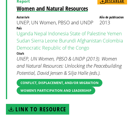
Report
DESCARGAR
Women and Natural Resources
Autor/a/e
Año de publicacion
UNEP, UN Women, PBSO and UNDP
2013
País
Uganda
Nepal
Indonesia
State of Palestine
Yemen
Sudan
Sierra Leone
Burundi
Afghanistan
Colombia
Democratic Republic of the Congo
Cita/s
UNEP, UN Women, PBSO & UNDP (2013). Women
and Natural Resources: Unlocking the Peacebuilding
Potential, David Jensen & Silja Halle (eds.).
CONFLICT, DISPLACEMENT, AND/OR MIGRATION
WOMEN’S PARTICIPATION AND LEADERSHIP
LINK TO RESOURCE