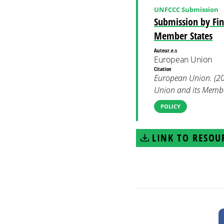
UNFCCC Submission
Submission by Fi
Member States
Auteur.e.s
European Union
Citation
European Union. (20
Union and its Memb
POLICY
LINK TO RESOU