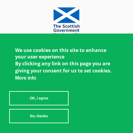
We use cookies on this site to enhance
your user experience
By clicking any link on this page you are
giving your consent for us to set cookies.
More info
OK, I agree
Copyright © 2026 Women's Environment and
No, thanks
Development Organization