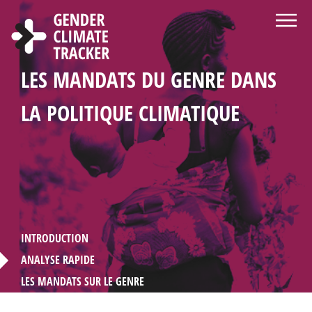
Aller au contenu principal
BIENVENUE SUR LE SITE WEB DU
Á PROPOS DE GENDER CLIMATE
CENTRE D'INFORMATION ET DE
CHOISISSEZ LA LANGUE
RECHERCHER
LES MANDATS DU GENRE DANS
STATISTIQUES SUR LA
PROFILES DE PAYS
GENDER CLIMATE TRACKER
TRACKER
RESSOURCES
LA POLITIQUE CLIMATIQUE
PARTICIPATION DES FEMMES
DANS LA DIPLOMATIE LIÉE AU
CLIMAT
INTRODUCTION
ANALYSE RAPIDE
LES MANDATS SUR LE GENRE