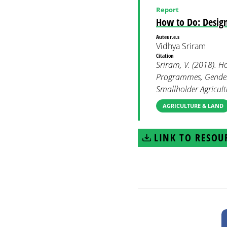
Report
How to Do: Design
Auteur.e.s
Vidhya Sriram
Citation
Sriram, V. (2018). H
Programmes, Gender 
Smallholder Agricult
AGRICULTURE & LAND
LINK TO RESOU