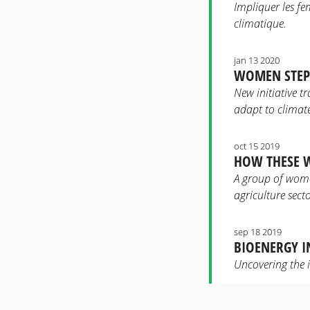
Impliquer les f
climatique.
jan 13 2020
WOMEN STEP 
New initiative t
adapt to climate
oct 15 2019
HOW THESE W
A group of women
agriculture secto
sep 18 2019
BIOENERGY I
Uncovering the 