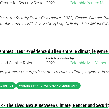
entre for Security Sector
2022
Colombia
Yemen
Mali
ntre for Security Sector Governance. (2022). Gender, Climate Cha
outube.com/playlist?list=PLB7N0yq1wqhGDEuPplLkZsEVkHdnCCyiV
emmes : Leur expérience du lien entre le climat, le genre e
Année de publication
Pays
 and Camille Risler
2022
Colombia
Mali
Yemen
es femmes : Leur expérience du lien entre le climat, le genre et la sé
 JUSTICE
WOMEN’S PARTICIPATION AND LEADERSHIP
 - The Lived Nexus Between Climate, Gender and Securit