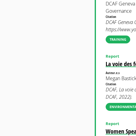
DCAF Geneva C
Governance
Citation
DCAF Geneva Ce
https://www.y
TRAINING
Report
La voie des f
Auteur.e.s
Megan Bastick
Citation
DCAF, La voie d
DCAF, 2022).
ENVIRONMENTAL
Report
Women Speak