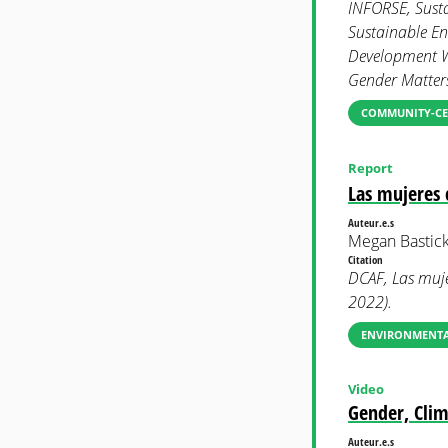
INFORSE, Susta
Sustainable En
Development W
Gender Matter
COMMUNITY-CE
Report
Las mujeres 
Auteur.e.s
Megan Bastick
Citation
DCAF, Las muje
2022).
ENVIRONMENTAL
Video
Gender, Clim
Auteur.e.s