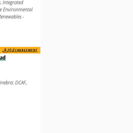
, Integrated
le Environmental
Renewables -
TÉLÉCHARGEMENT
dad
Ginebra: DCAF,