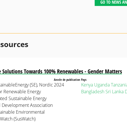
GO TO NEWS AN
esources
e Solutions Towards 100% Renewables - Gender Matters
Année de publication
Pays
ainableEnergy (SE), Nordic
2024
Kenya
Uganda
Tanzani
or Renewable Energy
Bangladesh
Sri Lanka
ated Sustainable Energy
l Development Association
tainable Environmental
Watch (SusWatch)