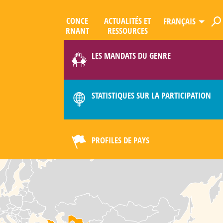
CONCE
ACTUALITÉS ET
FRANÇAIS
R­NANT
RESSOURCES
ES
QUE
LES MANDATS DU GENRE
LIMAT
STATISTIQUES SUR LA PARTICIPATION
PROFILES DE PAYS