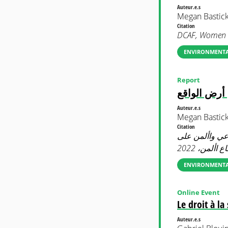
Auteur.e.s
Megan Bastick
Citation
DCAF, Women S
ENVIRONMENTAL
Report
 أرض الواقع
Auteur.e.s
Megan Bastick
Citation
اعي واألمن على
ENVIRONMENTAL
Online Event
Le droit à la
Auteur.e.s