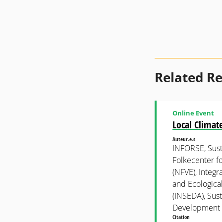
Related R
Online Event
Local Climat
Auteur.e.s
INFORSE, Sust
Folkecenter f
(NFVE), Integr
and Ecologica
(INSEDA), Sus
Development 
Citation