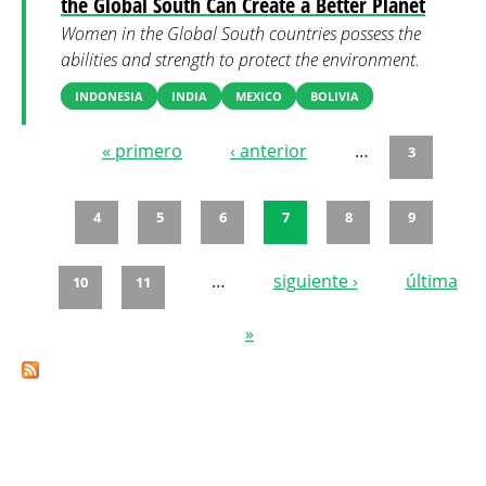
the Global South Can Create a Better Planet
Women in the Global South countries possess the
abilities and strength to protect the environment.
INDONESIA
INDIA
MEXICO
BOLIVIA
« primero
‹ anterior
…
3
Páginas
4
5
6
7
8
9
…
siguiente ›
última
10
11
»