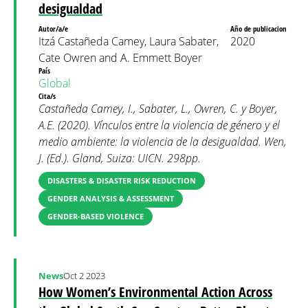
desigualdad
Autor/a/e
Año de publicacion
Itzá Castañeda Camey, Laura Sabater,
2020
Cate Owren and A. Emmett Boyer
País
Global
Cita/s
Castañeda Camey, I., Sabater, L., Owren, C. y Boyer,
A.E. (2020). Vínculos entre la violencia de género y el
medio ambiente: la violencia de la desigualdad. Wen,
J. (Ed.). Gland, Suiza: UICN. 298pp.
DISASTERS & DISASTER RISK REDUCTION
GENDER ANALYSIS & ASSESSMENT
GENDER-BASED VIOLENCE
News
Oct 2 2023
How Women’s Environmental Action Across