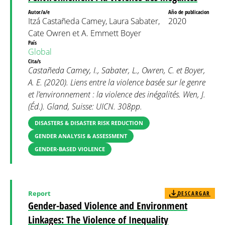
Autor/a/e
Año de publicacion
Itzá Castañeda Camey, Laura Sabater,
2020
Cate Owren et A. Emmett Boyer
País
Global
Cita/s
Castañeda Camey, I., Sabater, L., Owren, C. et Boyer,
A. E. (2020). Liens entre la violence basée sur le genre
et l’environnement : la violence des inégalités. Wen, J.
(Éd.). Gland, Suisse: UICN. 308pp.
DISASTERS & DISASTER RISK REDUCTION
GENDER ANALYSIS & ASSESSMENT
GENDER-BASED VIOLENCE
Report
DESCARGAR
Gender-based Violence and Environment
Linkages: The Violence of Inequality