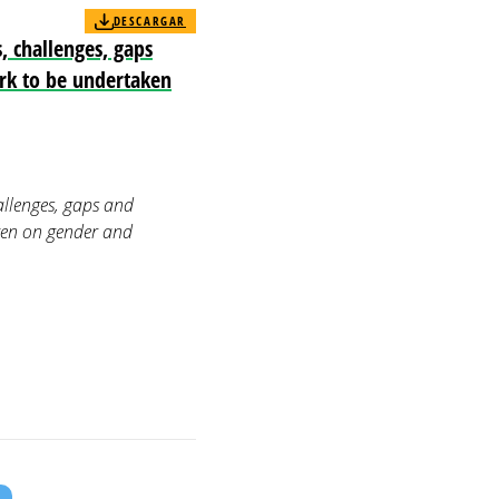
DESCARGAR
, challenges, gaps
ork to be undertaken
allenges, gaps and
aken on gender and