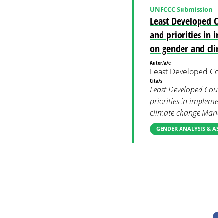
UNFCCC Submission
Least Developed C
and priorities in
on gender and cl
Autor/a/e
Least Developed Co
Cita/s
Least Developed Coun
priorities in implem
climate change Mand
GENDER ANALYSIS & A