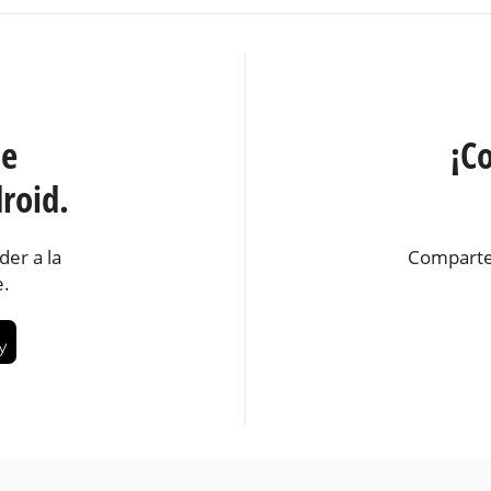
te
¡C
roid.
der a la
Comparte
e.