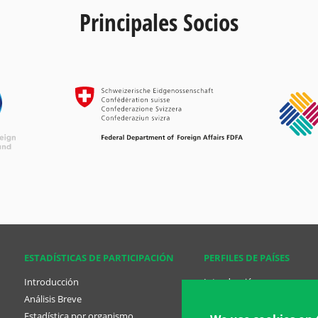
Principales Socios
ESTADÍSTICAS DE PARTICIPACIÓN
PERFILES DE PAÍSES
Introducción
Introducción
Análisis Breve
Análisis Breve
Estadística por organismo
Perfil de países