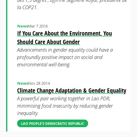
des 1,5 degrés”, affirme Ségolène Royal, présidente de
la COP21.
News
Mar 7 2016
If You Care About the Environment, You
Should Care About Gender
Advancements in gender equality could have a
profoundly positive impact on social and
environmental well-being.
News
Nov 28 2014
Climate Change Adaptation & Gender Equality
A powerful pair working together in Lao PDR,
minimising food insecurity by reducing gender
inequality.
LAO PEOPLE'S DEMOCRATIC REPUBLIC