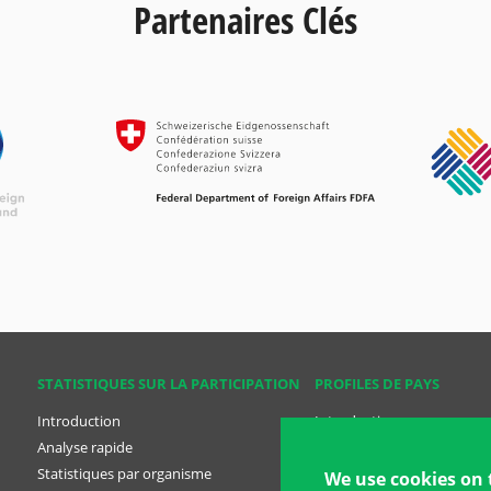
Partenaires Clés
STATISTIQUES SUR LA PARTICIPATION
PROFILES DE PAYS
Introduction
Introduction
Analyse rapide
Analyse rapide
Statistiques par organisme
Profiles des pays
We use cookies on 