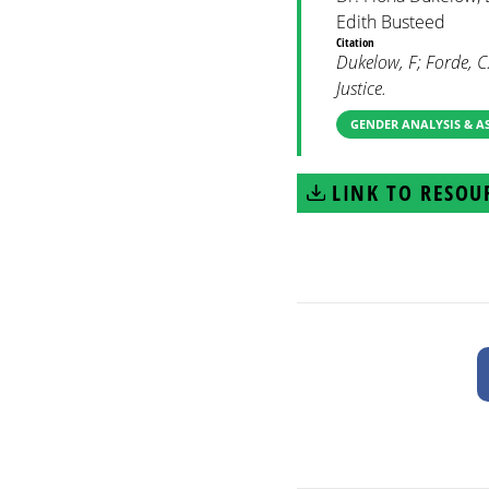
Edith Busteed
Citation
Dukelow, F; Forde, C
Justice.
GENDER ANALYSIS & A
LINK TO RESOU