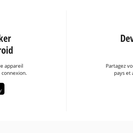
ker
Dev
roid
e appareil
Partagez vo
 connexion.
pays et 