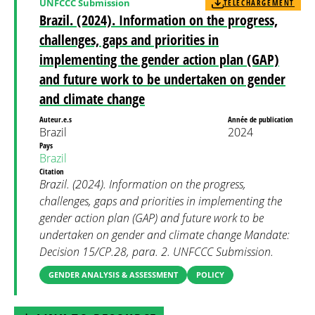
UNFCCC Submission
TÉLÉCHARGEMENT
Brazil. (2024). Information on the progress,
challenges, gaps and priorities in
implementing the gender action plan (GAP)
and future work to be undertaken on gender
and climate change
Auteur.e.s
Année de publication
Brazil
2024
Pays
Brazil
Citation
Brazil. (2024). Information on the progress,
challenges, gaps and priorities in implementing the
gender action plan (GAP) and future work to be
undertaken on gender and climate change Mandate:
Decision 15/CP.28, para. 2. UNFCCC Submission.
GENDER ANALYSIS & ASSESSMENT
POLICY