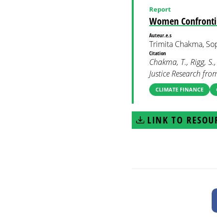
Report
Women Confrontin
Auteur.e.s
Trimita Chakma, So
Citation
Chakma, T., Rigg, S
Justice Research fr
CLIMATE FINANCE
LINK TO RESOU