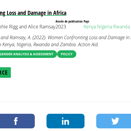
g Loss and Damage in Africa
Année de publication
Pays
phie Rigg and Alice Ramsay
2023
Kenya
Nigeria
Rwanda
., and Ramsay, A. (2022). Women Confronting Loss and Damage in A
om Kenya, Nigeria, Rwanda and Zambia. Action Aid.
GENDER ANALYSIS & ASSESSMENT
POLICY
RCE