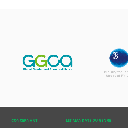
CONCER­NANT
LES MANDATS DU GENRE