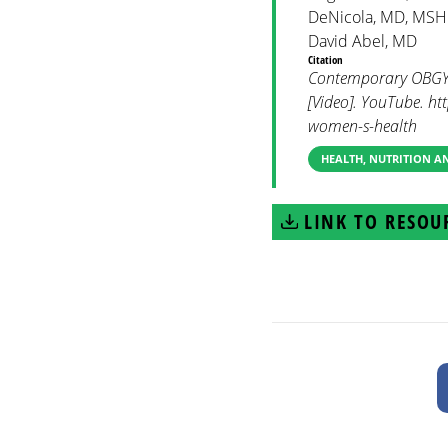
DeNicola, MD, MSHP
David Abel, MD
Citation
Contemporary OBGYM.
[Video]. YouTube. h
women-s-health
HEALTH, NUTRITION 
LINK TO RESOU