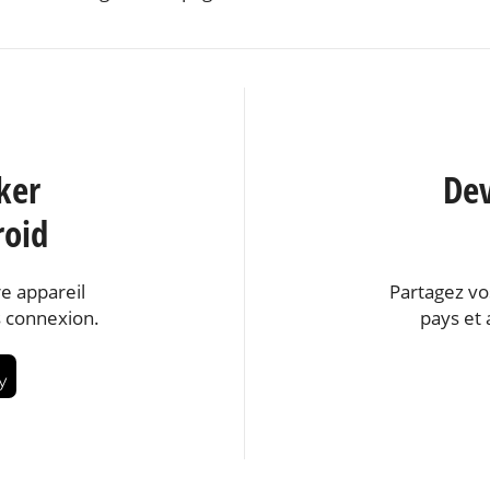
ker
Dev
roid
e appareil
Partagez vo
 connexion.
pays et 