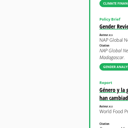
CLIMATE FINAN
Policy Brief
Gender Revi
Auteur.e.s
NAP Global N
Citation
NAP Global Ne
Madagascar.
GENDER ANALYS
Report
Género y la 
han cambiado
Auteur.e.s
World Food 
Citation