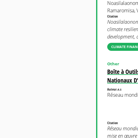
Noasilalaonom
Ramaromisa, 
Citation
Noasilalaonom
climate resili
development, 
CLIMATE FINAN
Other
Boîte à Outi
Nationaux D
Auteur.e.s
Réseau mond
Citation
Réseau mondial
mise en œuvre 