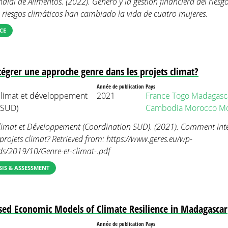
al de Alimentos. (2022). Género y la gestión financiera del riesg
 riesgos climáticos han cambiado la vida de cuatro mujeres.
CE
grer une approche genre dans les projets climat?
Année de publication
Pays
limat et développement
2021
France
Togo
Madagasc
 SUD)
Cambodia
Morocco
Mo
imat et Développement (Coordination SUD). (2021). Comment int
 projets climat? Retrieved from: https://www.geres.eu/wp-
ds/2019/10/Genre-et-climat-.pdf
IS & ASSESSMENT
ed Economic Models of Climate Resilience in Madagascar
Année de publication
Pays