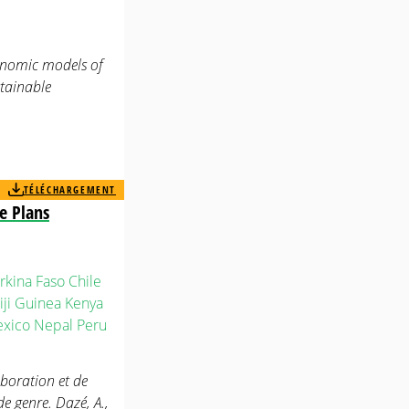
onomic models of
stainable
TÉLÉCHARGEMENT
e Plans
rkina Faso
Chile
iji
Guinea
Kenya
xico
Nepal
Peru
boration et de
e genre. Dazé, A.,