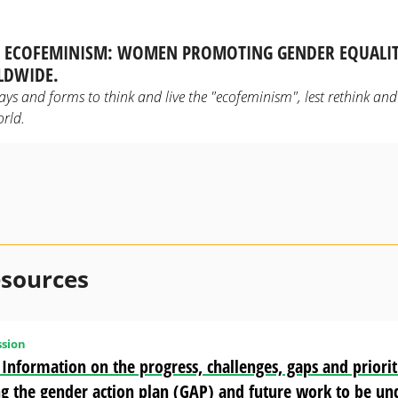
F ECOFEMINISM: WOMEN PROMOTING GENDER EQUALIT
LDWIDE.
s and forms to think and live the "ecofeminism", lest rethink and 
rld.
esources
sion
Information on the progress, challenges, gaps and priorit
 the gender action plan (GAP) and future work to be un