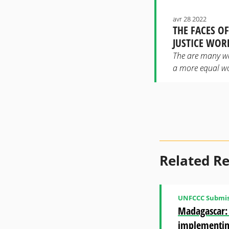
avr 28 2022
THE FACES O
JUSTICE WOR
The are many way
a more equal wo
Related R
UNFCCC Submis
Madagascar: 
implementing