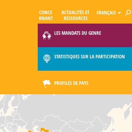
CONCE
ACTUALITÉS ET
FRANÇAIS
R­NANT
RESSOURCES
ES
QUE
LES MANDATS DU GENRE
LIMAT
STATISTIQUES SUR LA PARTICIPATION
PROFILES DE PAYS