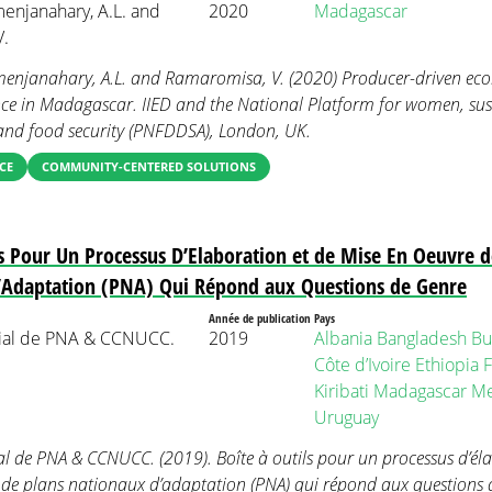
enjanahary, A.L. and
2020
Madagascar
V.
enjanahary, A.L. and Ramaromisa, V. (2020) Producer-driven ec
ence in Madagascar. IIED and the National Platform for women, su
and food security (PNFDDSA), London, UK.
CE
COMMUNITY-CENTERED SOLUTIONS
ls Pour Un Processus D’Elaboration et de Mise En Oeuvre d
’Adaptation (PNA) Qui Répond aux Questions de Genre
Année de publication
Pays
ial de PNA & CCNUCC.
2019
Albania
Bangladesh
Bu
Côte d’Ivoire
Ethiopia
F
Kiribati
Madagascar
Me
Uruguay
 de PNA & CCNUCC. (2019). Boîte à outils pour un processus d’éla
de plans nationaux d’adaptation (PNA) qui répond aux questions d