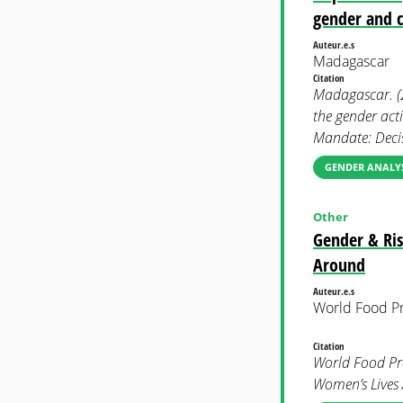
gender and 
Auteur.e.s
Madagascar
Citation
Madagascar. (2
the gender act
Mandate: Deci
GENDER ANALYS
Other
Gender & Ris
Around
Auteur.e.s
World Food 
Citation
World Food Pr
Women’s Lives 