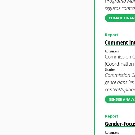
Programa Mundi
seguros contra
CLIMATE FINAN
Report
Comment inté
Auteur.e.s
Commission C
(Coordination
Citation
Commission Cl
genre dans les
content/uploa
GENDER ANALYS
Report
Gender-Focus
Auteur.e.s