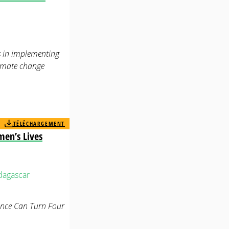
s in implementing
limate change
TÉLÉCHARGEMENT
men’s Lives
agascar
ance Can Turn Four