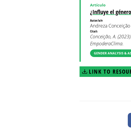
Artículo
¿Influye el género
Autor/a/e
Andreza Conceição
Cita/s
Conceição, A. (2023).
EmpoderaClima.
GENDER ANALYSIS & A
LINK TO RESOU