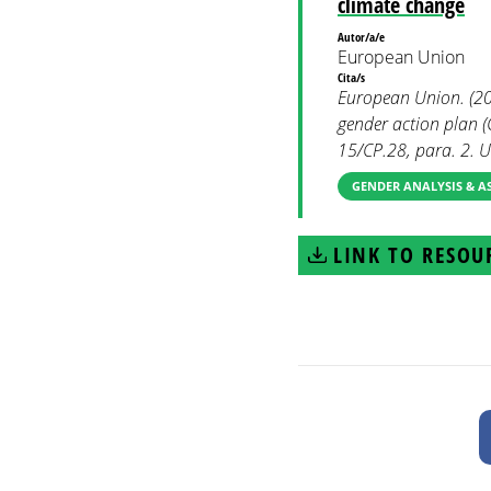
climate change
Autor/a/e
European Union
Cita/s
European Union. (202
gender action plan 
15/CP.28, para. 2. 
GENDER ANALYSIS & A
LINK TO RESOU