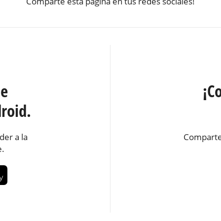
Comparte esta página en tus redes sociales!
te
¡C
roid.
der a la
Comparte
e.