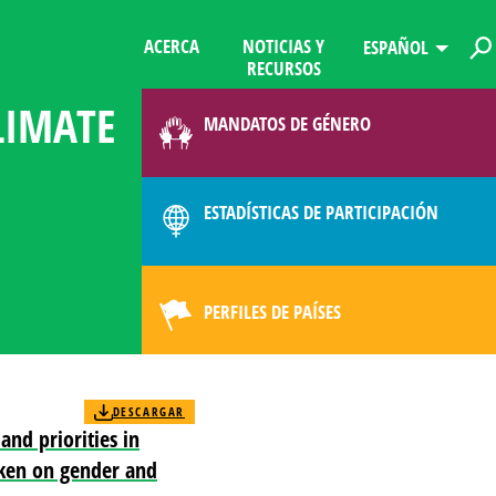
ACERCA
NOTICIAS Y
ESPAÑOL
RECURSOS
LIMATE
MANDATOS DE GÉNERO
ESTADÍSTICAS DE PARTICIPACIÓN
PERFILES DE PAÍSES
DESCARGAR
nd priorities in
aken on gender and