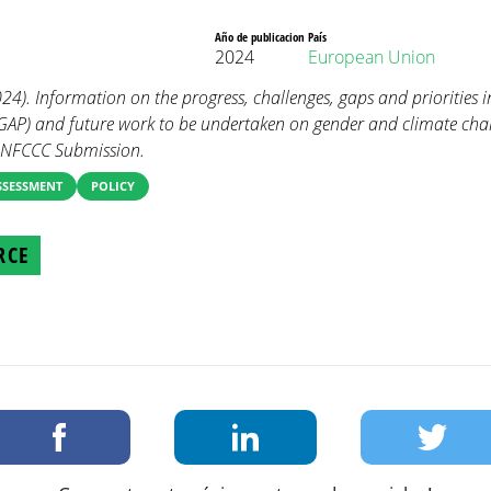
Año de publicacion
País
2024
European Union
4). Information on the progress, challenges, gaps and priorities 
(GAP) and future work to be undertaken on gender and climate ch
UNFCCC Submission.
SSESSMENT
POLICY
RCE