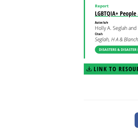
Report
LGBTQIA+ People 
Autor/a/e
Holly A. Seglah and
Cita/s
Seglah, H A & Blanch
DISASTERS & DISASTER
LINK TO RESOU