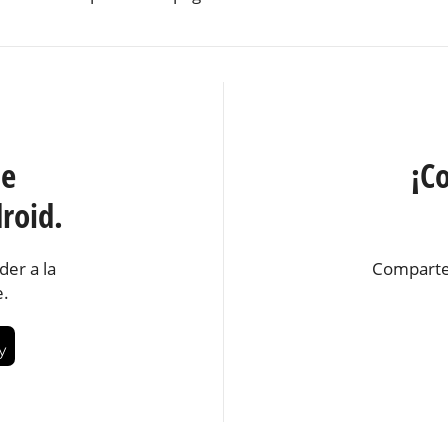
te
¡C
roid.
der a la
Comparte
e.