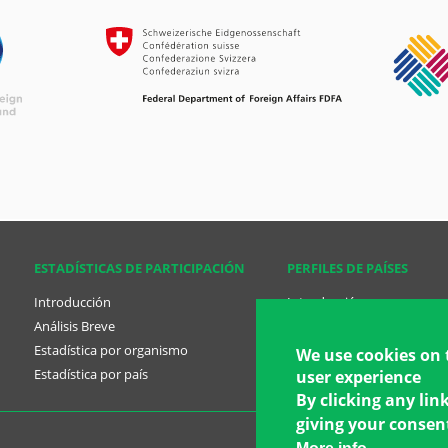
ESTADÍSTICAS DE PARTICIPACIÓN
PERFILES DE PAÍSES
Introducción
Introducción
Análisis Breve
Análisis Breve
Estadística por organismo
Perfil de países
We use cookies on 
Estadística por país
Planes Nacionales
user experience
By clicking any lin
giving your consent