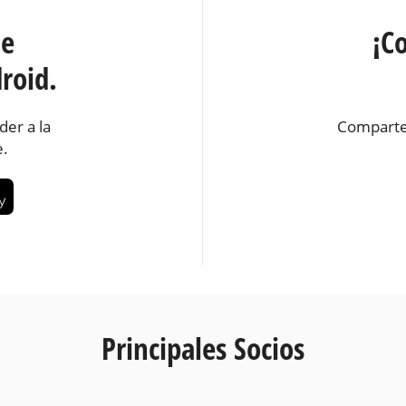
te
¡C
roid.
der a la
Comparte
e.
Principales Socios