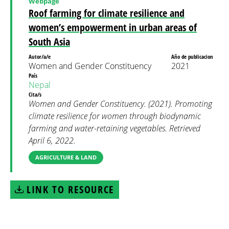
Webpage
Roof farming for climate resilience and
women’s empowerment in urban areas of
South Asia
Autor/a/e
Año de publicacion
Women and Gender Constituency
2021
País
Nepal
Cita/s
Women and Gender Constituency. (2021). Promoting
climate resilience for women through biodynamic
farming and water-retaining vegetables. Retrieved
April 6, 2022.
AGRICULTURE & LAND
LINK TO RESOURCE