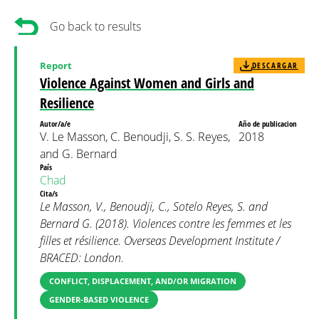
Go back to results
Report
DESCARGAR
Violence Against Women and Girls and
Resilience
Autor/a/e
Año de publicacion
V. Le Masson, C. Benoudji, S. S. Reyes,
2018
and G. Bernard
País
Chad
Cita/s
Le Masson, V., Benoudji, C., Sotelo Reyes, S. and
Bernard G. (2018). Violences contre les femmes et les
filles et résilience. Overseas Development Institute /
BRACED: London.
CONFLICT, DISPLACEMENT, AND/OR MIGRATION
GENDER-BASED VIOLENCE