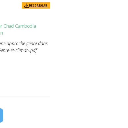
DESCARGAR
r
Chad
Cambodia
in
une approche genre dans
enre-et-climat-.pdf