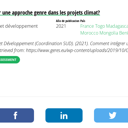
une approche genre dans les projets climat?
Año de publicacion
País
 et développement
2021
France
Togo
Madagasca
Morocco
Mongolia
Ben
t Développement (Coordination SUD). (2021). Comment intégrer 
Retrieved from: https://www.geres.eu/wp-content/uploads/2019/10/G
SSESSMENT