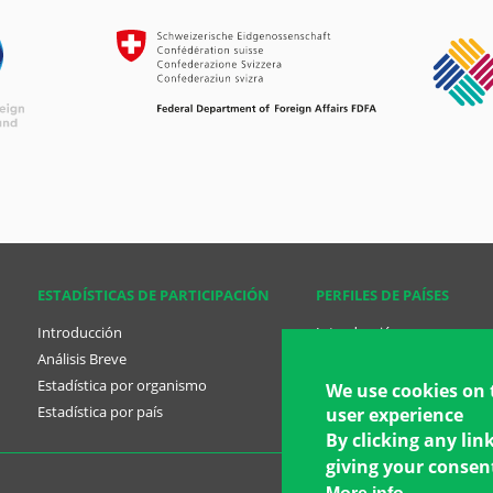
ESTADÍSTICAS DE PARTICIPACIÓN
PERFILES DE PAÍSES
Introducción
Introducción
Análisis Breve
Análisis Breve
Estadística por organismo
Perfil de países
We use cookies on 
Estadística por país
Planes Nacionales
user experience
By clicking any lin
giving your consent