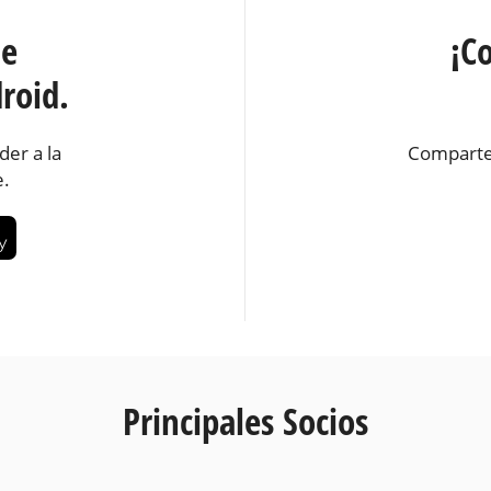
te
¡C
roid.
der a la
Comparte
e.
Principales Socios