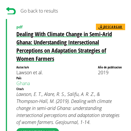
Go back to results
pdf
DESCARGAR
Dealing With Climate Change in Semi-Arid
Ghana: Understanding Intersectional
Perceptions on Adaptation Strategies of
Women Farmers
Autor/a/e
Año de publicacion
Lawson et al.
2019
País
Ghana
Cita/s
Lawson, E. T., Alare, R. S., Salifu, A. R. Z., &
Thompson-Hall, M. (2019). Dealing with climate
change in semi-arid Ghana: understanding
intersectional perceptions and adaptation strategies
of women farmers. GeoJournal, 1-14.