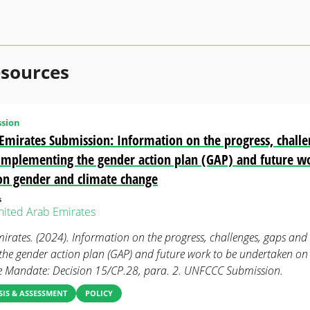
esources
sion
Emirates Submission: Information on the progress, challe
n implementing the gender action plan (GAP) and future w
on gender and climate change
s
nited Arab Emirates
irates. (2024). Information on the progress, challenges, gaps and p
he gender action plan (GAP) and future work to be undertaken on
e Mandate: Decision 15/CP.28, para. 2. UNFCCC Submission.
IS & ASSESSMENT
POLICY