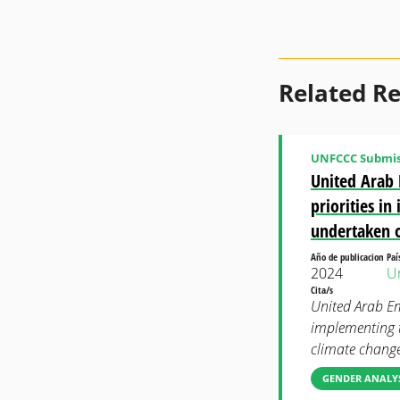
Related R
UNFCCC Submis
United Arab 
priorities i
undertaken 
Año de publicacion
Paí
2024
U
Cita/s
United Arab Em
implementing t
climate chang
GENDER ANALYS