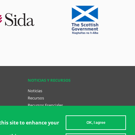
NOTICIAS Y RECURSOS
Noticias
Recursos
Recursos Esenciales
Conviértase en una GCT
ish (menu
this site to enhance your
OK, I agree