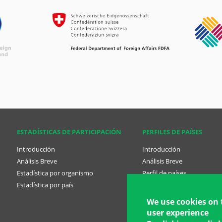
ESTADÍSTICAS DE PARTICIPACIÓN
PERFILES DE PAÍSES
Introducción
Introducción
Análisis Breve
Análisis Breve
Estadística por organismo
Perfil de países
Estadística por país
Country Profile tabs Span
position rule)
We use cookies on 
user experience
Planes Nacionales