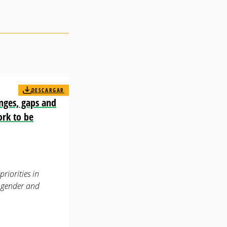
DESCARGAR
nges, gaps and
ork to be
riorities in
 gender and