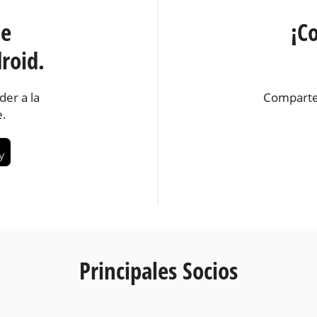
te
¡C
roid.
der a la
Comparte
e.
Principales Socios