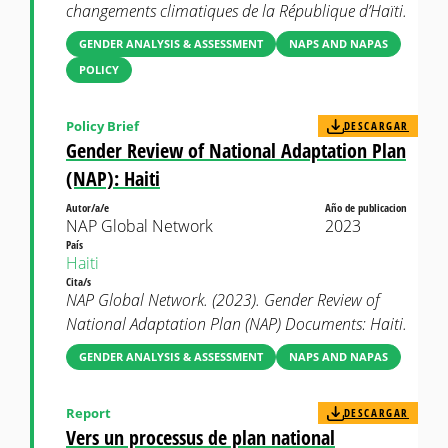
changements climatiques de la République d’Haïti.
GENDER ANALYSIS & ASSESSMENT
NAPS AND NAPAS
POLICY
Policy Brief
DESCARGAR
Gender Review of National Adaptation Plan
(NAP): Haiti
Autor/a/e
Año de publicacion
NAP Global Network
2023
País
Haiti
Cita/s
NAP Global Network. (2023). Gender Review of
National Adaptation Plan (NAP) Documents: Haiti.
GENDER ANALYSIS & ASSESSMENT
NAPS AND NAPAS
Report
DESCARGAR
Vers un processus de plan national