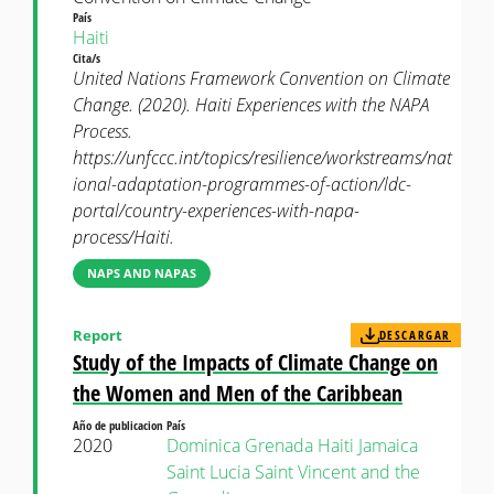
País
Haiti
Cita/s
United Nations Framework Convention on Climate
Change. (2020). Haiti Experiences with the NAPA
Process.
https://unfccc.int/topics/resilience/workstreams/nat
ional-adaptation-programmes-of-action/ldc-
portal/country-experiences-with-napa-
process/Haiti.
NAPS AND NAPAS
Report
DESCARGAR
Study of the Impacts of Climate Change on
the Women and Men of the Caribbean
Año de publicacion
País
2020
Dominica
Grenada
Haiti
Jamaica
Saint Lucia
Saint Vincent and the