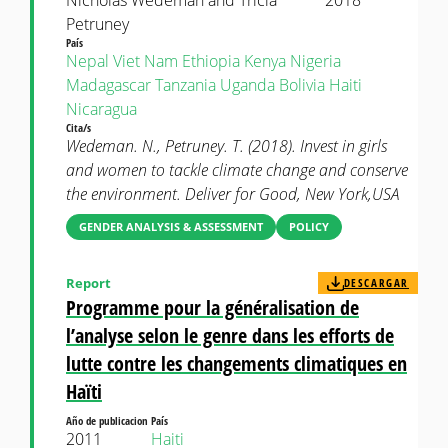
Nicholas Wedeman and Tricia
2018
Petruney
País
Nepal
Viet Nam
Ethiopia
Kenya
Nigeria
Madagascar
Tanzania
Uganda
Bolivia
Haiti
Nicaragua
Cita/s
Wedeman. N., Petruney. T. (2018). Invest in girls
and women to tackle climate change and conserve
the environment. Deliver for Good, New York,USA
GENDER ANALYSIS & ASSESSMENT
POLICY
Report
DESCARGAR
Programme pour la généralisation de
l’analyse selon le genre dans les efforts de
lutte contre les changements climatiques en
Haïti
Año de publicacion
País
2011
Haiti