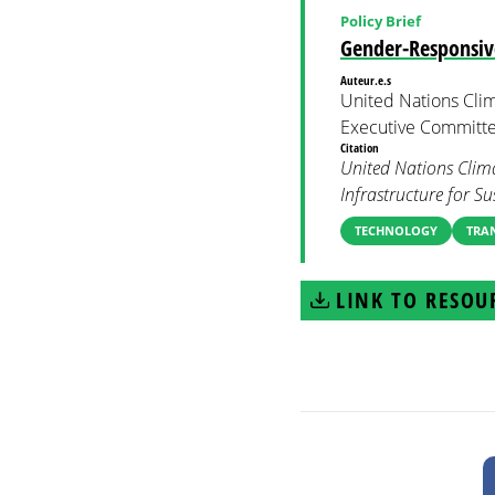
Policy Brief
Gender-Responsive
Auteur.e.s
United Nations Cli
Executive Committ
Citation
United Nations Clim
Infrastructure for S
TECHNOLOGY
TRA
LINK TO RESOU