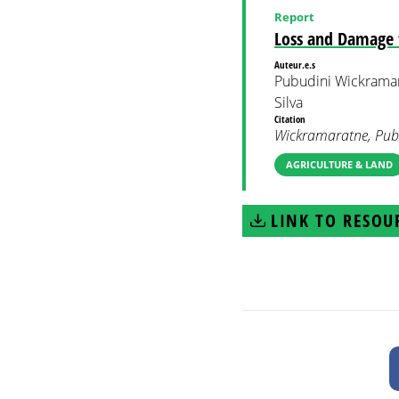
Report
Loss and Damage t
Auteur.e.s
Pubudini Wickrama
Silva
Citation
Wickramaratne, Pubu
AGRICULTURE & LAND
LINK TO RESOU