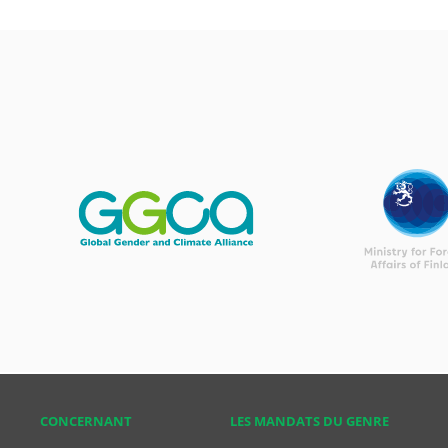
CONCER­NANT
LES MANDATS DU GENRE