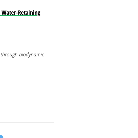
 Water-Retaining
n-through-biodynamic-