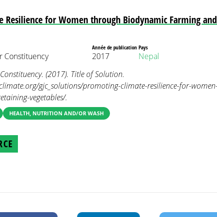
e Resilience for Women through Biodynamic Farming and
Année de publication
Pays
 Constituency
2017
Nepal
stituency. (2017). Title of Solution.
limate.org/gjc_solutions/promoting-climate-resilience-for-wome
taining-vegetables/.
HEALTH, NUTRITION AND/OR WASH
RCE