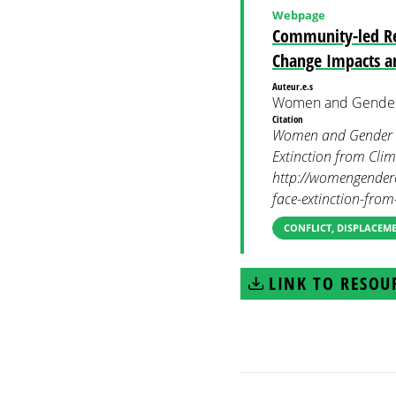
Webpage
Community-led Rel
Change Impacts a
Auteur.e.s
Women and Gender
Citation
Women and Gender Co
Extinction from Cli
http://womengendercl
face-extinction-fro
CONFLICT, DISPLACEM
LINK TO RESOU