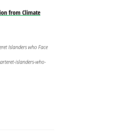
tion from Climate
ret Islanders who Face
arteret-islanders-who-