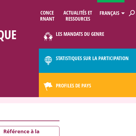
CONCE
ACTUALITÉS ET
FRANÇAIS
R­NANT
RESSOURCES
ES
QUE
LES MANDATS DU GENRE
LIMAT
STATISTIQUES SUR LA PARTICIPATION
PROFILES DE PAYS
Référence à la