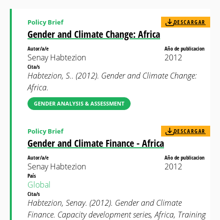
Policy Brief
DESCARGAR
Gender and Climate Change: Africa
Autor/a/e
Año de publicacion
Senay Habtezion
2012
Cita/s
Habtezion, S.. (2012). Gender and Climate Change:
Africa.
GENDER ANALYSIS & ASSESSMENT
Policy Brief
DESCARGAR
Gender and Climate Finance - Africa
Autor/a/e
Año de publicacion
Senay Habtezion
2012
País
Global
Cita/s
Habtezion, Senay. (2012). Gender and Climate
Finance. Capacity development series, Africa, Training