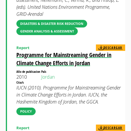
assessment, Nellemann, C., Verma, R., and Hislop, L.
(eds). United Nations Environment Programme,
GRID-Arendal
DISASTERS & DISASTER RISK REDUCTION
GENDER ANALYSIS & ASSESSMENT
Report
DESCARGAR
Programme for Mainstreaming Gender in
Climate Change Efforts in Jordan
Año de publicacion
País
2010
Jordan
Cita/s
IUCN (2010). Programme for Mainstreaming Gender
in Climate Change Efforts in Jordan. IUCN, the
Hashemite Kingdom of Jordan, the GGCA.
POLICY
Report
DESCARGAR