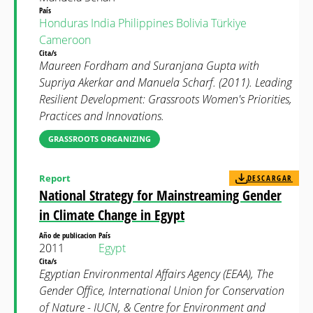
País
Honduras
India
Philippines
Bolivia
Türkiye
Cameroon
Cita/s
Maureen Fordham and Suranjana Gupta with
Supriya Akerkar and Manuela Scharf. (2011). Leading
Resilient Development: Grassroots Women's Priorities,
Practices and Innovations.
GRASSROOTS ORGANIZING
Report
DESCARGAR
National Strategy for Mainstreaming Gender
in Climate Change in Egypt
Año de publicacion
País
2011
Egypt
Cita/s
Egyptian Environmental Affairs Agency (EEAA), The
Gender Office, International Union for Conservation
of Nature - IUCN, & Centre for Environment and