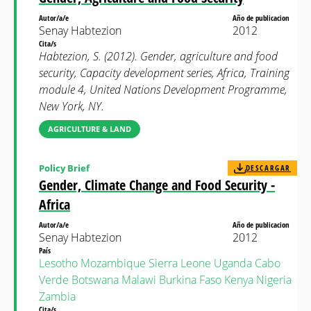
Autor/a/e
Año de publicacion
Senay Habtezion
2012
Cita/s
Habtezion, S. (2012). Gender, agriculture and food
security, Capacity development series, Africa, Training
module 4, United Nations Development Programme,
New York, NY.
AGRICULTURE & LAND
Policy Brief
DESCARGAR
Gender, Climate Change and Food Security -
Africa
Autor/a/e
Año de publicacion
Senay Habtezion
2012
País
Lesotho
Mozambique
Sierra Leone
Uganda
Cabo
Verde
Botswana
Malawi
Burkina Faso
Kenya
Nigeria
Zambia
Cita/s