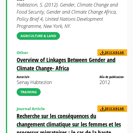
Habtezion, S. (2012). Gender, Climate Change and
Food Security, Gender and Climate Change Africa,
Policy Brief 4, United Nations Development
Programme, New York, NY.
AGRICULTURE & LAND
Other
DESCARGAR
Overview of Linkages Between Gender and
Climate Change- Africa
Autor/a/e
Año de publicacion
Senay Habtezion
2012
TRAINING
Journal Article
DESCARGAR
Recherche sur les conséquences du
changement climatique sur les femmes et les
processus migratoires : le cas de la haute