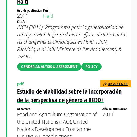
Haïti
Año de publicacion
País
2011
Haiti
Cita/s
IUCN (2011). Programme pour la généralisation de
l’analyse selon le genre dans les efforts de lutte contre
les changements climatiques en Haïti. IUCN,
Republique d'Haiti Ministere de l'environnement, &
WEDO
GENDER ANALYSIS & ASSESSMENT
POLICY
pdf
DESCARGAR
Estudio de viabilidad sobre la incorporación
de la perspectiva de género a REDD+
Autor/a/e
Año de publicacion
Food and Agriculture Organization of
2011
the United Nations (FAO), United
Nations Development Programme
(UNDP) & United Nations