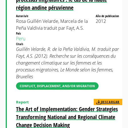
région andine péruvienne
Autor/a/e
Año de publicacion
Rosa Guillén Velarde, Marcela de la
2012
Peña Valdivia traduit par Fayt, A.S.
País
Peru
Cita/s
Guillén Velarde, R. de la Peña Valdivia, M. traduit par
Fayt, A.S. (2012). Recherche sur les conséquences du
changement climatique sur les femmes et les
processus migratoires, Le Monde selon les femmes,
Bruxelles
CONFLICT, DISPLACEMENT, AND/OR MIGRATION
Report
DESCARGAR
The Art of Implementation: Gender Strategies
Transforming National and Regional Climate
Change Decision Making