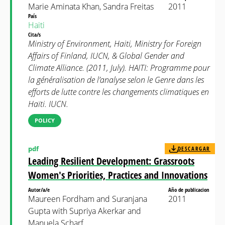
Marie Aminata Khan, Sandra Freitas
2011
País
Haiti
Cita/s
Ministry of Environment, Haiti, Ministry for Foreign
Affairs of Finland, IUCN, & Global Gender and
Climate Alliance. (2011, July). HAITI: Programme pour
la généralisation de l’analyse selon le Genre dans les
efforts de lutte contre les changements climatiques en
Haïti. IUCN.
POLICY
pdf
DESCARGAR
Leading Resilient Development: Grassroots
Women's Priorities, Practices and Innovations
Autor/a/e
Año de publicacion
Maureen Fordham and Suranjana
2011
Gupta with Supriya Akerkar and
Manuela Scharf