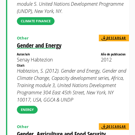
module 5. United Nations Development Programme
(UNDP), New York, NY.
CLIMATE FINANCE
Other
DESCARGAR
Gender and Energy
Autor/a/e
Año de publicacion
Senay Habtezion
2012
Cita/s
Habtezion, S. (2012). Gender and Energy, Gender and
Climate Change, Capacity development series, Africa,
Training module 3, United Nations Development
Programme 304 East 45th Street, New York, NY
10017, USA, GGCA & UNDP
ENERGY
Other
DESCARGAR
Gender, Agriculture and Food Security