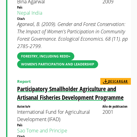
Bina Agarwal
2009
País
Nepal
India
Cita/s
Agarwal, B. (2009). Gender and Forest Conservation:
The Impact of Women's Participation in Community
Forest Governance. Ecological Economics. 68 (11). pp
2785-2799.
FORESTRY, INCLUDING REDD+
WOMEN’S PARTICIPATION AND LEADERSHIP
Report
DESCARGAR
Participatory Smallholder Agriculture and
Artisanal Fisheries Development Programme
Autor/a/e
Año de publicacion
International Fund for Agricultural
2001
Development (IFAD)
País
Sao Tome and Principe
Cita/s