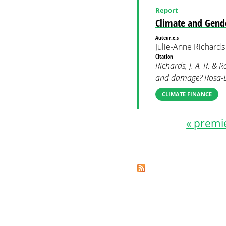
Report
Climate and Gende
Auteur.e.s
Julie-Anne Richards
Citation
Richards, J. A. R. &
and damage? Rosa-L
CLIMATE FINANCE
« premi
Pages