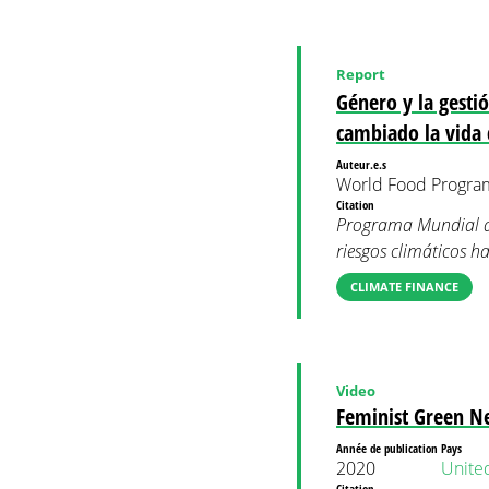
Report
Género y la gestió
cambiado la vida 
Auteur.e.s
World Food Progr
Citation
Programa Mundial de 
riesgos climáticos h
CLIMATE FINANCE
Video
Feminist Green N
Année de publication
Pays
2020
Unite
Citation