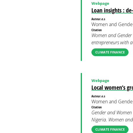
Webpage
Loan insights : de
Auteur.e.s
Women and Gender
Citation
Women and Gender Con
entrepreneurs with a
CLIMATE FINANCE
Webpage
Local women’s gro
Auteur.e.s
Women and Gender
Citation
Gender and Women Co
Nigeria. Women and 
CLIMATE FINANCE