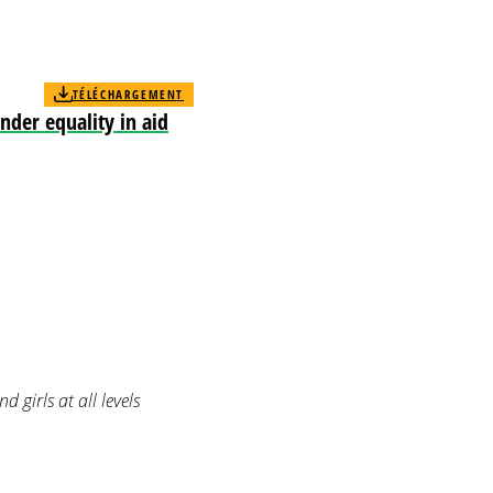
TÉLÉCHARGEMENT
der equality in aid
girls at all levels