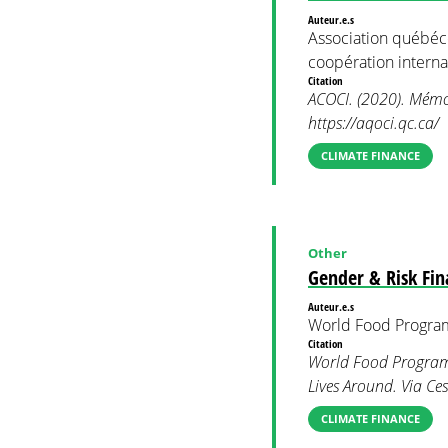
Auteur.e.s
Association québéc
coopération interna
Citation
ACOCI. (2020). Mémoi
https://aqoci.qc.ca/
CLIMATE FINANCE
Other
Gender & Risk Fi
Auteur.e.s
World Food Progr
Citation
World Food Programm
Lives Around. Via Ce
CLIMATE FINANCE