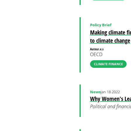
Policy Brief
Making climate fi
to climate change
Auteur.e.s
OECD
CLIMATE FINANCE
News
jan 18 2022
Why Women's Lead
Political and financ