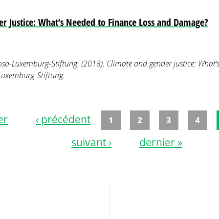
r Justice: What‘s Needed to Finance Loss and Damage?
 Rosa-Luxemburg-Stiftung. (2018). Climate and gender justice: What‘s
uxemburg-Stiftung.
er
‹ précédent
1
2
3
4
suivant ›
dernier »