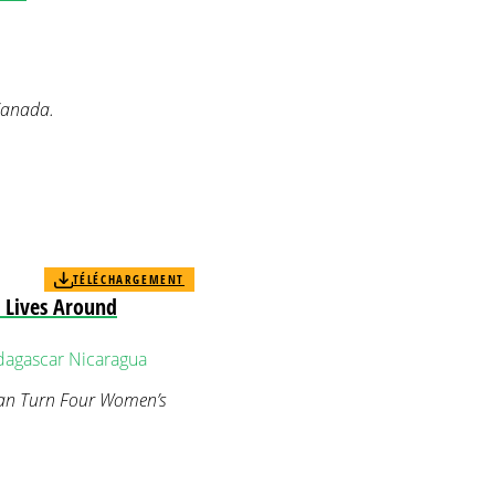
 Canada.
TÉLÉCHARGEMENT
 Lives Around
agascar
Nicaragua
Can Turn Four Women’s