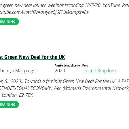
t green new deal launch webinar recording 18/5/20. YouTube. Retr
youtube.com/watch?v=dHyoz0J6FHA&amp;t=8s
TRAINING
st Green New Deal for the UK
Année de publication
Pays
herilyn Macgregor
2020
United Kingdom
r, S. (2020). Towards a feminist Green New Deal For the UK. A 
ENDER-EQUAL ECONOMY. Wen (Women’s Environmental Network)
 London, E2 7EY.
TRAINING