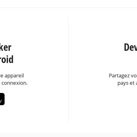
ker
Dev
roid
e appareil
Partagez vo
 connexion.
pays et 