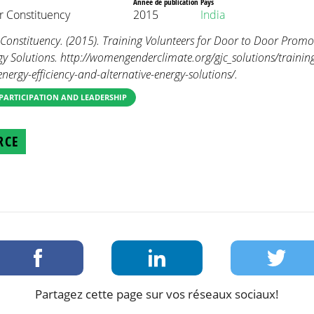
Année de publication
Pays
 Constituency
2015
India
nstituency. (2015). Training Volunteers for Door to Door Promoti
gy Solutions. http://womengenderclimate.org/gjc_solutions/training
ergy-efficiency-and-alternative-energy-solutions/.
PARTICIPATION AND LEADERSHIP
RCE
Partagez cette page sur vos réseaux sociaux!