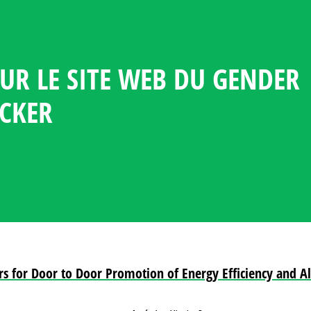
UR LE SITE WEB DU GENDER
 GENDER CLIMATE TRACKER
FORMATION ET DE RESSOURC
LA LANGUE
 DU GENRE DANS LA POLITI
S SUR LA PARTICIPATION DES
 PAYS
ACKER
 LA DIPLOMATIE LIÉE AU C
rs for Door to Door Promotion of Energy Efficiency and A