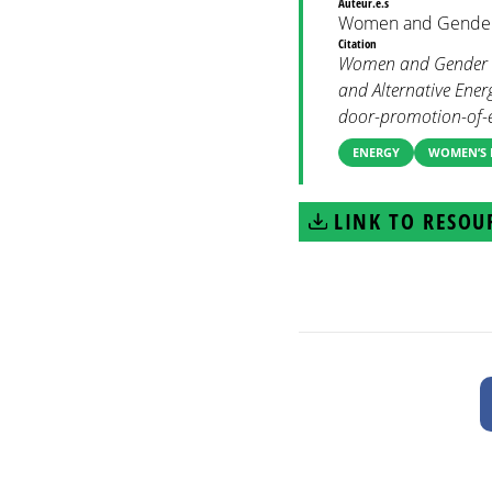
Auteur.e.s
Women and Gender
Citation
Women and Gender Co
and Alternative Ener
door-promotion-of-en
ENERGY
WOMEN’S 
LINK TO RESOU