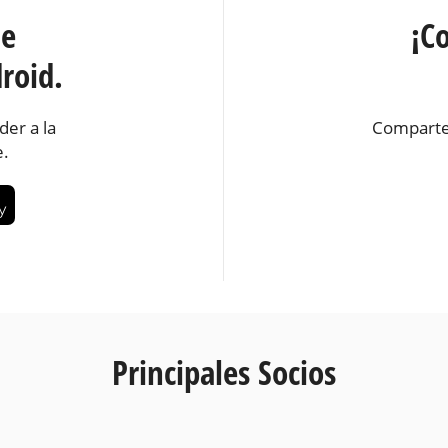
te
¡C
roid.
der a la
Comparte
e.
Principales Socios