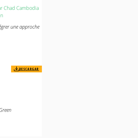
r
Chad
Cambodia
in
égrer une approche
DESCARGAR
 Green