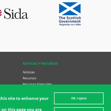
NOTICIAS Y RECURSOS
Noticias
Recursos
Recursos Esenciales
Conviértase en una GCT
ish (menu
this site to enhance your
OK, I agree
k on this page you are