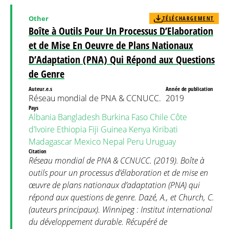
Other
TÉLÉCHARGEMENT
Boîte à Outils Pour Un Processus D’Elaboration
et de Mise En Oeuvre de Plans Nationaux
D’Adaptation (PNA) Qui Répond aux Questions
de Genre
Auteur.e.s
Année de publication
Réseau mondial de PNA & CCNUCC.
2019
Pays
Albania
Bangladesh
Burkina Faso
Chile
Côte
d’Ivoire
Ethiopia
Fiji
Guinea
Kenya
Kiribati
Madagascar
Mexico
Nepal
Peru
Uruguay
Citation
Réseau mondial de PNA & CCNUCC. (2019). Boîte à
outils pour un processus d’élaboration et de mise en
œuvre de plans nationaux d’adaptation (PNA) qui
répond aux questions de genre. Dazé, A., et Church, C.
(auteurs principaux). Winnipeg : Institut international
du développement durable. Récupéré de