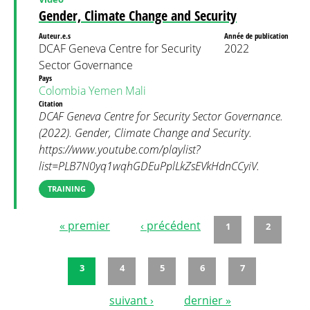
Gender, Climate Change and Security
Auteur.e.s
Année de publication
DCAF Geneva Centre for Security
2022
Sector Governance
Pays
Colombia
Yemen
Mali
Citation
DCAF Geneva Centre for Security Sector Governance.
(2022). Gender, Climate Change and Security.
https://www.youtube.com/playlist?
list=PLB7N0yq1wqhGDEuPplLkZsEVkHdnCCyiV.
TRAINING
« premier
‹ précédent
1
2
Pages
3
4
5
6
7
suivant ›
dernier »