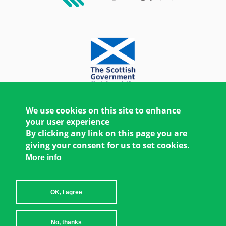
We use cookies on this site to enhance
your user experience
By clicking any link on this page you are
giving your consent for us to set cookies.
More info
OK, I agree
Copyright © 2026 Women's Environment and
No, thanks