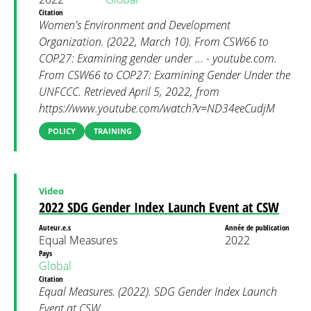
Citation
Women's Environment and Development
Organization. (2022, March 10). From CSW66 to
COP27: Examining gender under ... - youtube.com.
From CSW66 to COP27: Examining Gender Under the
UNFCCC. Retrieved April 5, 2022, from
https://www.youtube.com/watch?v=ND34eeCudjM
POLICY
TRAINING
Video
2022 SDG Gender Index Launch Event at CSW
Auteur.e.s
Année de publication
Equal Measures
2022
Pays
Global
Citation
Equal Measures. (2022). SDG Gender Index Launch
Event at CSW.