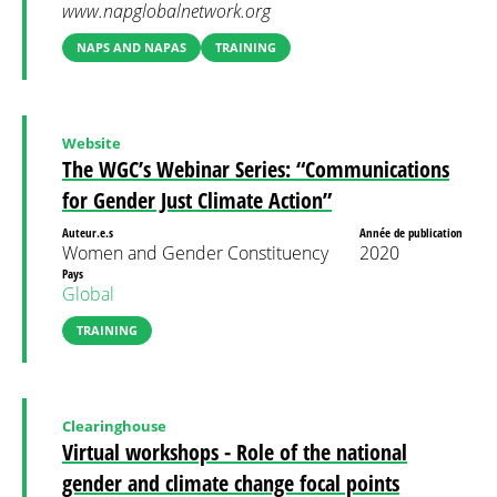
www.napglobalnetwork.org
NAPS AND NAPAS
TRAINING
Website
The WGC’s Webinar Series: “Communications
for Gender Just Climate Action”
Auteur.e.s
Année de publication
Women and Gender Constituency
2020
Pays
Global
TRAINING
Clearinghouse
Virtual workshops - Role of the national
gender and climate change focal points