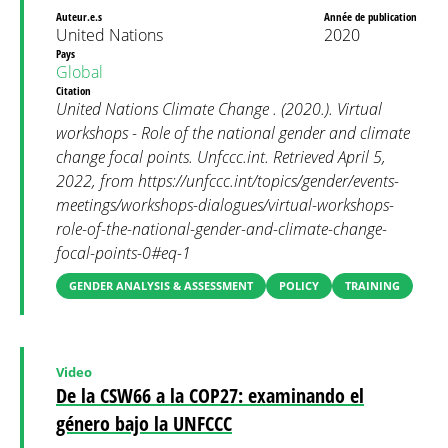
Auteur.e.s
Année de publication
United Nations
2020
Pays
Global
Citation
United Nations Climate Change . (2020.). Virtual
workshops - Role of the national gender and climate
change focal points. Unfccc.int. Retrieved April 5,
2022, from https://unfccc.int/topics/gender/events-
meetings/workshops-dialogues/virtual-workshops-
role-of-the-national-gender-and-climate-change-
focal-points-0#eq-1
GENDER ANALYSIS & ASSESSMENT
POLICY
TRAINING
Video
De la CSW66 a la COP27: examinando el
género bajo la UNFCCC