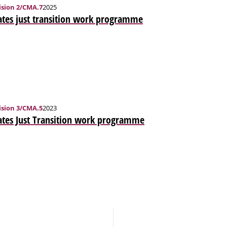
sion 2/CMA.7
2025
ates just transition work programme
sion 3/CMA.5
2023
ates Just Transition work programme