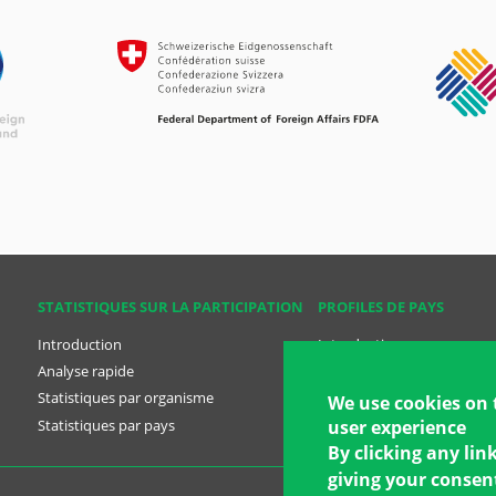
STATISTIQUES SUR LA PARTICIPATION
PROFILES DE PAYS
Introduction
Introduction
Analyse rapide
Analyse rapide
Statistiques par organisme
Profiles des pays
We use cookies on 
Statistiques par pays
Plans nationaux
user experience
By clicking any lin
giving your consent