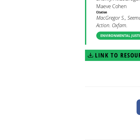
Maeve Cohen
Citation
MacGregor S., Seema
Action. Oxfam.
ENVIRONMENTAL JUSTI
LINK TO RESOU