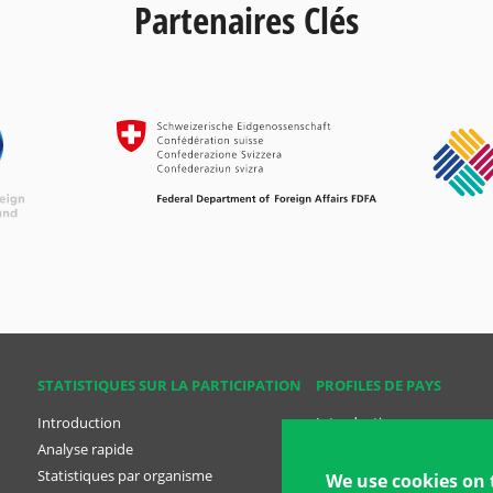
Partenaires Clés
STATISTIQUES SUR LA PARTICIPATION
PROFILES DE PAYS
Introduction
Introduction
Analyse rapide
Analyse rapide
Statistiques par organisme
Profiles des pays
We use cookies on 