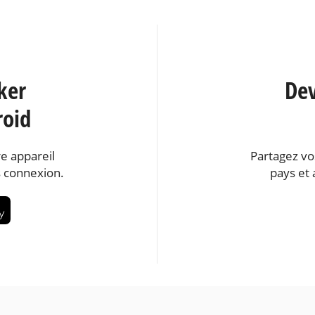
ker
Dev
roid
e appareil
Partagez vo
 connexion.
pays et 