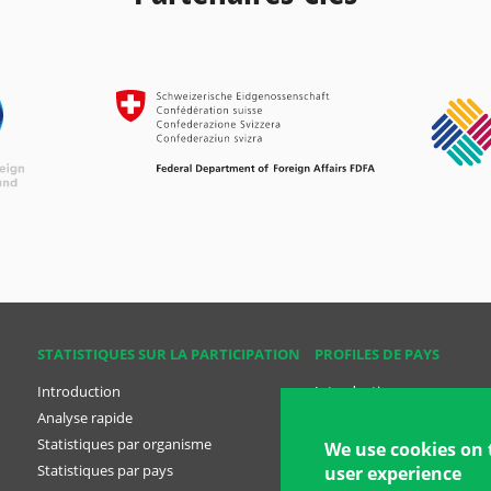
STATISTIQUES SUR LA PARTICIPATION
PROFILES DE PAYS
Introduction
Introduction
Analyse rapide
Analyse rapide
Statistiques par organisme
Profiles des pays
We use cookies on 
Statistiques par pays
Plans nationaux
user experience