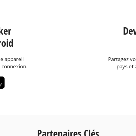
ker
Dev
roid
e appareil
Partagez vo
 connexion.
pays et 
Partenaires Clés