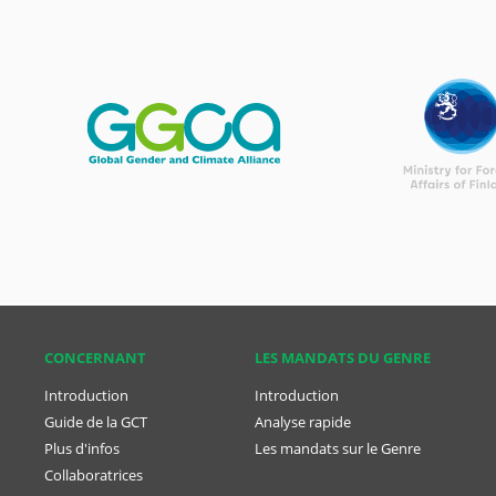
CONCER­NANT
LES MANDATS DU GENRE
Introduction
Introduction
Guide de la GCT
Analyse rapide
Plus d'infos
Les mandats sur le Genre
Collaboratrices