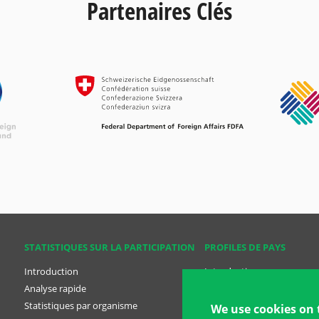
Partenaires Clés
STATISTIQUES SUR LA PARTICIPATION
PROFILES DE PAYS
Introduction
Introduction
Analyse rapide
Analyse rapide
Statistiques par organisme
Profiles des pays
We use cookies on 