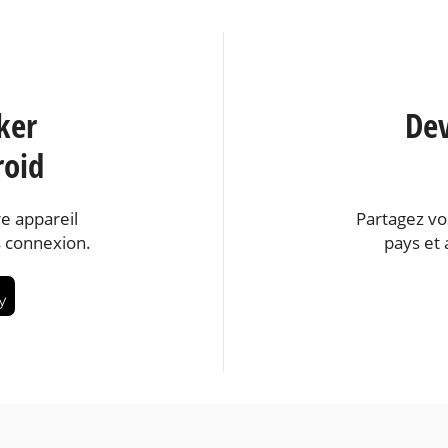
ker
Dev
roid
e appareil
Partagez vo
 connexion.
pays et 