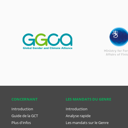
CONCER­NANT
LES MANDATS DU GENRE
Introduction
Introduction
Guide de la GCT
Analyse rapide
Plus d'infos
Les mandats sur le Genre