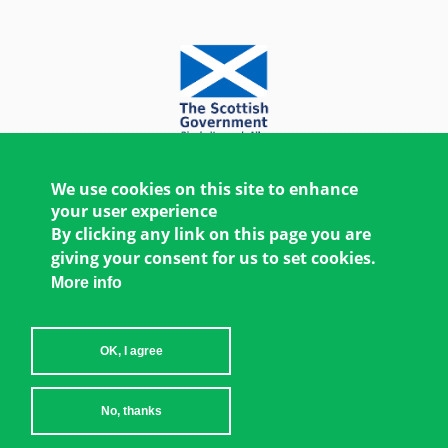
We use cookies on this site to enhance
your user experience
By clicking any link on this page you are
giving your consent for us to set cookies.
More info
OK, I agree
Copyright © 2026 Women's Environment and
No, thanks
Development Organization