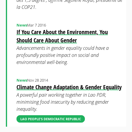
des 1,5 degrés”, affirme Ségolène Royal, présidente de
la COP21.
News
Mar 7 2016
If You Care About the Environment, You
Should Care About Gender
Advancements in gender equality could have a
profoundly positive impact on social and
environmental well-being.
News
Nov 28 2014
Climate Change Adaptation & Gender Equality
A powerful pair working together in Lao PDR,
minimising food insecurity by reducing gender
inequality.
LAO PEOPLE'S DEMOCRATIC REPUBLIC