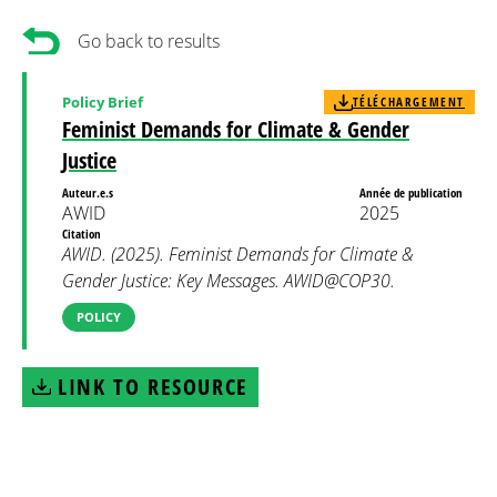
Go back to results
Policy Brief
TÉLÉCHARGEMENT
Feminist Demands for Climate & Gender
Justice
Auteur.e.s
Année de publication
AWID
2025
Citation
AWID. (2025). Feminist Demands for Climate &
Gender Justice: Key Messages. AWID@COP30.
POLICY
LINK TO RESOURCE