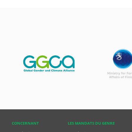
CONCER­NANT
LES MANDATS DU GENRE