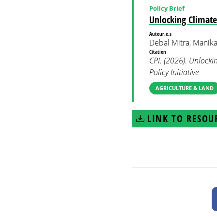
Policy Brief
Unlocking Climate
Auteur.e.s
Debal Mitra, Manika
Citation
CPI. (2026). Unlocki
Policy Initiative
AGRICULTURE & LAND
LINK TO RESOU