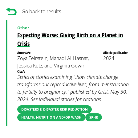
Go back to results
Other
Expecting Worse: Giving Birth on a Planet in
Crisis
Autor/a/e
Año de publicacion
Zoya Teirstein, Mahadi Al Hasnat,
2024
Jessica Kutz, and Virginia Gewin
Cita/s
Series of stories examining ":how climate change
transforms our reproductive lives, from menstruation
to fertility to pregnancy," published by Grist. May 30,
2024. See individual stories for citations.
DISASTERS & DISASTER RISK REDUCTION
HEALTH, NUTRITION AND/OR WASH
SRHR